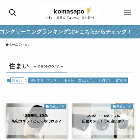
ンクリーニングランキングは≫こちらからチェック！
ホーム
住まい
住まい
– category –
住まい
照明器具
アンテナ
トイレ
防犯カメラ
シロアリ
蓄電池
防犯カメラ
防犯カメラ