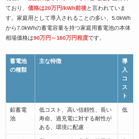
ており、
価格は20万円/kWh前後
と言われていま
す。家庭用として導入されることの多い、5.0kWh
から7.0kWhの蓄電容量を持つ家庭用蓄電池の本体
相場価格は
90万円～160万円程度
です。
蓄電池
主な特徴
導
の種類
入
コ
ス
ト
鉛蓄電
低コスト、高い信頼性、長い
低
池
寿命、過充電に対する耐性が
ある、環境に配慮