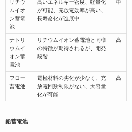
リチウ
高いエネルギー密度、軽量化
中
ムイオ
が可能、充放電効率が高い、
ン蓄電
長寿命化が進展中
池
ナトリ
リチウムイオン蓄電池と同様
高
ウムイ
の特徴が期待されるが、開発
オン蓄
段階
電池
フロー
電極材料の劣化が少なく、充
高
畜電池
放電回数制限がない、大容量
化が可能
鉛蓄電池