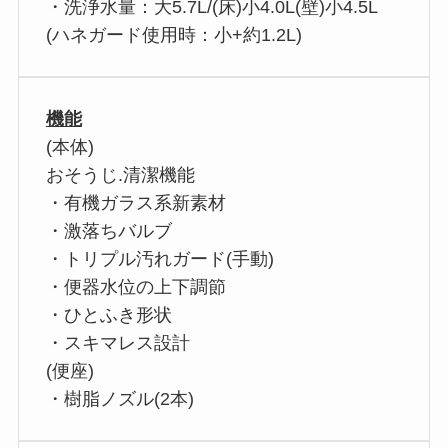
・洗浄水量：大5.7L/(床)小4.0L(壁)小4.5L
(ハネガード使用時：小+約1.2L)
機能
(本体)
おそうじ.清潔機能
・有機ガラス系新素材
・激落ちバルブ
・トリプル汚れガード(手動)
・便器水位の上下調節
・ひとふき形状
・スキマレス設計
(便座)
・樹脂ノズル(2本)