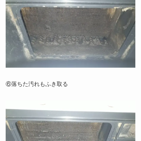
⑥落ちた汚れもふき取る